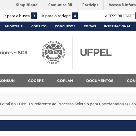
Simplifique!
Comunica BR
Participe
Acesso à infor
Ir para a busca
3
Ir para o rodapé
4
ACESSIBILIDADE
AUDITORIA
COBALTO
CONCURSOS
EDITAIS
INTERNACIONAL
riores – SCS
CONSUN
COCEPE
COPLAN
DOCUMENTOS
CON
Edital do CONSUN referente ao Processo Seletivo para Coordenador(a) Gera