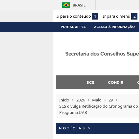
BRASIL
Ir para o conteúdo
1
Ir para o menu
2
PORTAL UFPEL
ACESSO À INFORMAÇÃO
Secretaria dos Conselhos Supe
SCS
CONDIR
Início
2026
Maio
29
SCS divulga Retificação do Cronograma do 
Programa UAB
NOTÍCIAS
>