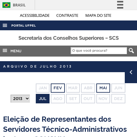
BRASIL
Simplifique!
ACESSIBILIDADE
CONTRASTE
MAPA DO SITE
Comunica BR
PORTAL UFPEL
Participe
ACESSO À INFORMAÇÃO
Secretaria dos Conselhos Superiores – SCS
Acesso à informação
AUDITORIA
MENU
Legislação
COBALTO
Canais
ARQUIVO DE JULHO 2013
CONCURSOS
EDITAIS
JAN
FEV
MAR
ABR
MAI
JUN
INTERNACIONAL
JUL
AGO
SET
OUT
NOV
DEZ
OUVIDORIA
PORTARIAS
Eleição de Representantes dos
TELEFONES
Servidores Técnico-Administrativos