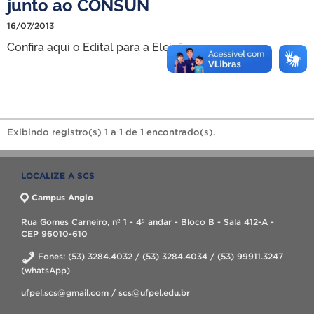
junto ao CONSUN
16/07/2013
Confira aqui o Edital para a Eleição.
Exibindo registro(s) 1 a 1 de 1 encontrado(s).
LOCALIZE A SCS
Campus Anglo
Rua Gomes Carneiro, nº 1 - 4º andar - Bloco B - Sala 412-A -
CEP 96010-610
Fones: (53) 3284.4032 / (53) 3284.4034 / (53) 99911.3247
(whatsApp)
ufpel.scs@gmail.com / scs@ufpel.edu.br