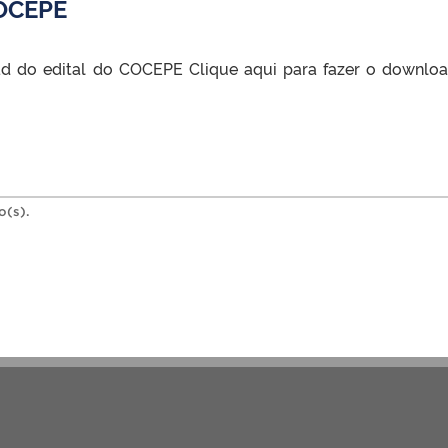
OCEPE
ad do edital do COCEPE Clique aqui para fazer o downlo
o(s).