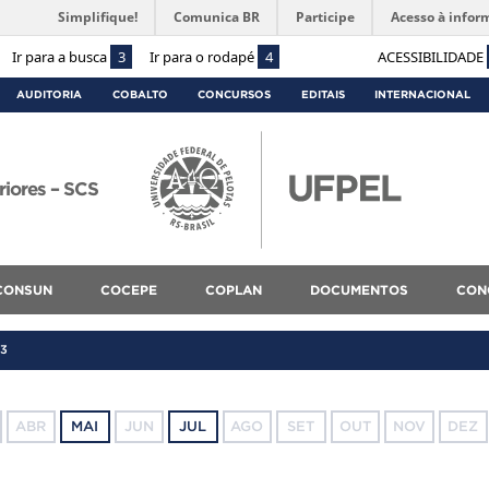
Simplifique!
Comunica BR
Participe
Acesso à infor
Ir para a busca
3
Ir para o rodapé
4
ACESSIBILIDADE
AUDITORIA
COBALTO
CONCURSOS
EDITAIS
INTERNACIONAL
riores – SCS
CONSUN
COCEPE
COPLAN
DOCUMENTOS
CON
13
ABR
MAI
JUN
JUL
AGO
SET
OUT
NOV
DEZ