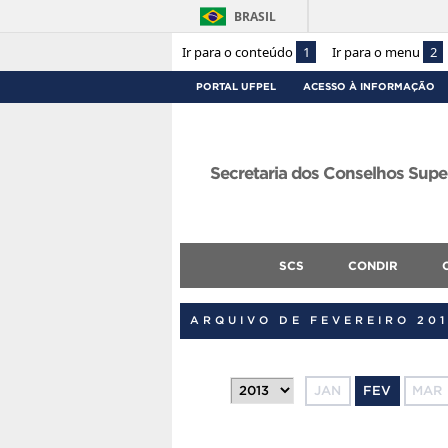
BRASIL
Ir para o conteúdo
1
Ir para o menu
2
PORTAL UFPEL
ACESSO À INFORMAÇÃO
Secretaria dos Conselhos Supe
SCS
CONDIR
ARQUIVO DE FEVEREIRO 20
JAN
FEV
MAR