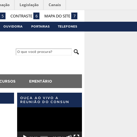
mação
Legislação
Canais
5
CONTRASTE
6
MAPA DO SITE
7
OUVIDORIA
PORTARIAS
TELEFONES
CURSOS
EMENTÁRIO
OUÇA AO VIVO A
REUNIÃO DO CONSUN
Tocador
de
vídeo