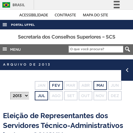
BRASIL
Simplifique!
ACESSIBILIDADE
CONTRASTE
MAPA DO SITE
Comunica BR
PORTAL UFPEL
Participe
ACESSO À INFORMAÇÃO
Secretaria dos Conselhos Superiores – SCS
Acesso à informação
AUDITORIA
MENU
Legislação
COBALTO
Canais
ARQUIVO DE 2013
CONCURSOS
EDITAIS
JAN
FEV
MAR
ABR
MAI
JUN
INTERNACIONAL
JUL
AGO
SET
OUT
NOV
DEZ
OUVIDORIA
PORTARIAS
Eleição de Representantes dos
TELEFONES
Servidores Técnico-Administrativos