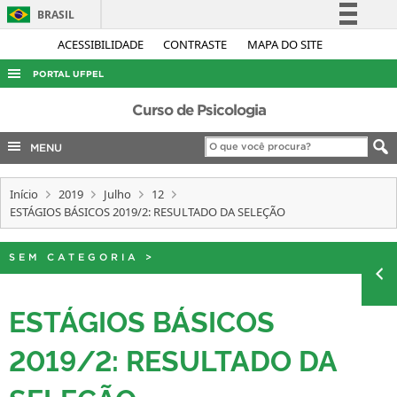
BRASIL
Simplifique!
ACESSIBILIDADE
CONTRASTE
MAPA DO SITE
Comunica BR
PORTAL UFPEL
Participe
ACESSO À INFORMAÇÃO
Curso de Psicologia
Acesso à informação
AUDITORIA
MENU
Legislação
COBALTO
Canais
Início
2019
Julho
12
CONCURSOS
ESTÁGIOS BÁSICOS 2019/2: RESULTADO DA SELEÇÃO
EDITAIS
INTERNACIONAL
SEM CATEGORIA
>
OUVIDORIA
ESTÁGIOS BÁSICOS
PORTARIAS
2019/2: RESULTADO DA
TELEFONES