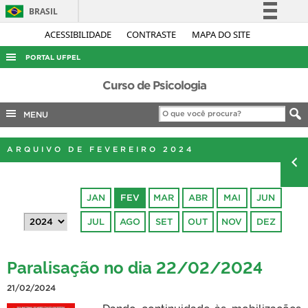
BRASIL
Simplifique!
ACESSIBILIDADE
CONTRASTE
MAPA DO SITE
Comunica BR
PORTAL UFPEL
Participe
ACESSO À INFORMAÇÃO
Curso de Psicologia
Acesso à informação
AUDITORIA
MENU
Legislação
COBALTO
Canais
ARQUIVO DE FEVEREIRO 2024
CONCURSOS
EDITAIS
JAN
FEV
MAR
ABR
MAI
JUN
INTERNACIONAL
JUL
AGO
SET
OUT
NOV
DEZ
OUVIDORIA
PORTARIAS
Paralisação no dia 22/02/2024
TELEFONES
21/02/2024
Dando continuidade às mobilizações