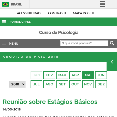
BRASIL
Simplifique!
ACESSIBILIDADE
CONTRASTE
MAPA DO SITE
Comunica BR
PORTAL UFPEL
Participe
ACESSO À INFORMAÇÃO
Curso de Psicologia
Acesso à informação
AUDITORIA
MENU
Legislação
COBALTO
Canais
ARQUIVO DE MAIO 2018
CONCURSOS
EDITAIS
JAN
FEV
MAR
ABR
MAI
JUN
INTERNACIONAL
JUL
AGO
SET
OUT
NOV
DEZ
OUVIDORIA
PORTARIAS
Reunião sobre Estágios Básicos
TELEFONES
14/05/2018
O prof. José Ricardo Kreutz (coordenador dos estágios)