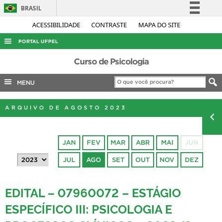
BRASIL
Simplifique!
ACESSIBILIDADE
CONTRASTE
MAPA DO SITE
Comunica BR
PORTAL UFPEL
Participe
ACESSO À INFORMAÇÃO
Curso de Psicologia
Acesso à informação
AUDITORIA
MENU
Legislação
COBALTO
Canais
ARQUIVO DE AGOSTO 2023
CONCURSOS
EDITAIS
JAN
FEV
MAR
ABR
MAI
JUN
INTERNACIONAL
JUL
AGO
SET
OUT
NOV
DEZ
OUVIDORIA
PORTARIAS
EDITAL – 07960072 – ESTÁGIO
TELEFONES
ESPECÍFICO III: PSICOLOGIA E