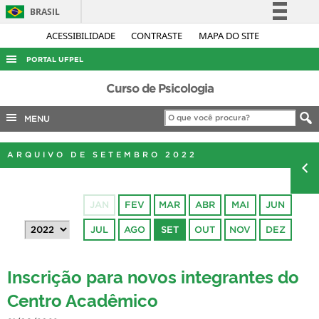
BRASIL
Simplifique!
ACESSIBILIDADE
CONTRASTE
MAPA DO SITE
Comunica BR
PORTAL UFPEL
Participe
ACESSO À INFORMAÇÃO
Curso de Psicologia
Acesso à informação
AUDITORIA
MENU
Legislação
COBALTO
Canais
ARQUIVO DE SETEMBRO 2022
CONCURSOS
EDITAIS
JAN
FEV
MAR
ABR
MAI
JUN
INTERNACIONAL
JUL
AGO
SET
OUT
NOV
DEZ
OUVIDORIA
PORTARIAS
Inscrição para novos integrantes do
TELEFONES
Centro Acadêmico