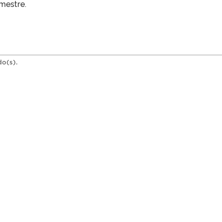
mestre.
do(s).