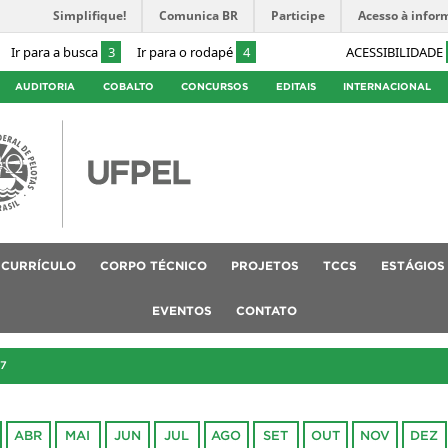
Simplifique!
Comunica BR
Participe
Acesso à infor
Ir para a busca
3
Ir para o rodapé
4
ACESSIBILIDADE
AUDITORIA
COBALTO
CONCURSOS
EDITAIS
INTERNACIONAL
CURRÍCULO
CORPO TÉCNICO
PROJETOS
TCCS
ESTÁGIOS
EVENTOS
CONTATO
17
ABR
MAI
JUN
JUL
AGO
SET
OUT
NOV
DEZ