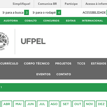
Simplifique!
Comunica BR
Participe
Acesso à infor
Ir para a busca
3
Ir para o rodapé
4
ACESSIBILIDADE
AUDITORIA
COBALTO
CONCURSOS
EDITAIS
INTERNACIONAL
CURRÍCULO
CORPO TÉCNICO
PROJETOS
TCCS
ESTÁGIOS
EVENTOS
CONTATO
21
ABR
MAI
JUN
JUL
AGO
SET
OUT
NOV
DEZ