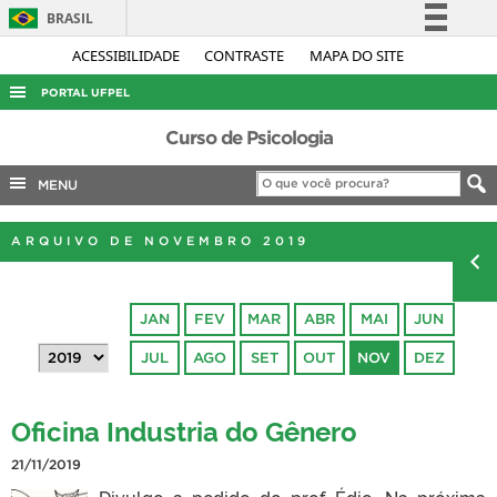
BRASIL
Simplifique!
ACESSIBILIDADE
CONTRASTE
MAPA DO SITE
Comunica BR
PORTAL UFPEL
Participe
ACESSO À INFORMAÇÃO
Curso de Psicologia
Acesso à informação
AUDITORIA
MENU
Legislação
COBALTO
Canais
ARQUIVO DE NOVEMBRO 2019
CONCURSOS
EDITAIS
JAN
FEV
MAR
ABR
MAI
JUN
INTERNACIONAL
JUL
AGO
SET
OUT
NOV
DEZ
OUVIDORIA
PORTARIAS
Oficina Industria do Gênero
TELEFONES
21/11/2019
Divulgo a pedido do prof. Édio. Na próxima