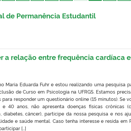
val de Permanência Estudantil
r a relação entre frequência cardíaca e
mo Maria Eduarda Fuhr e estou realizando uma pesquisa p
clusão de Curso em Psicologia na UFRGS. Estamos preci
s para responder um questionário online (15 minutos). Se v
8 e 40 anos, não apresenta doenças físicas crônicas 
o, diabetes, câncer), participe da nossa pesquisa e nos aj
lidade e saúde mental. Caso tenha interesse e resida em 
rticipar […]