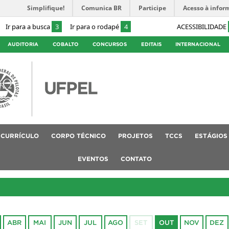
Simplifique!
Comunica BR
Participe
Acesso à infor
Ir para a busca
3
Ir para o rodapé
4
ACESSIBILIDADE
AUDITORIA
COBALTO
CONCURSOS
EDITAIS
INTERNACIONAL
CURRÍCULO
CORPO TÉCNICO
PROJETOS
TCCS
ESTÁGIOS
EVENTOS
CONTATO
ABR
MAI
JUN
JUL
AGO
SET
OUT
NOV
DEZ