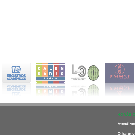
HORÁRIO
Atendimen
O horário