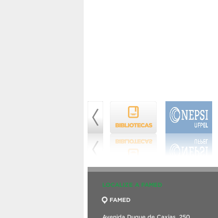
LOCALIZE A FAMED
FAMED
Avenida Duque de Caxias, 250