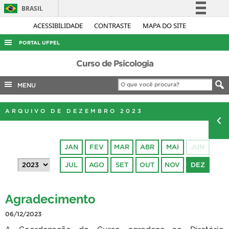
BRASIL
Simplifique!
ACESSIBILIDADE
CONTRASTE
MAPA DO SITE
Comunica BR
PORTAL UFPEL
Participe
ACESSO À INFORMAÇÃO
Curso de Psicologia
Acesso à informação
AUDITORIA
MENU
Legislação
COBALTO
Canais
ARQUIVO DE DEZEMBRO 2023
CONCURSOS
EDITAIS
JAN
FEV
MAR
ABR
MAI
JUN
INTERNACIONAL
JUL
AGO
SET
OUT
NOV
DEZ
OUVIDORIA
PORTARIAS
Agradecimento
TELEFONES
06/12/2023
A Coordenação do Curso agradece ao Diretório