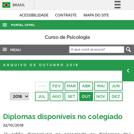
BRASIL
Simplifique!
ACESSIBILIDADE
CONTRASTE
MAPA DO SITE
Comunica BR
PORTAL UFPEL
Participe
ACESSO À INFORMAÇÃO
Curso de Psicologia
Acesso à informação
AUDITORIA
MENU
Legislação
COBALTO
Canais
ARQUIVO DE OUTUBRO 2018
CONCURSOS
EDITAIS
JAN
FEV
MAR
ABR
MAI
JUN
INTERNACIONAL
JUL
AGO
SET
OUT
NOV
DEZ
OUVIDORIA
PORTARIAS
Diplomas disponíveis no colegiado
TELEFONES
22/10/2018
Já estão disponíveis no colegiado os diplomas dos