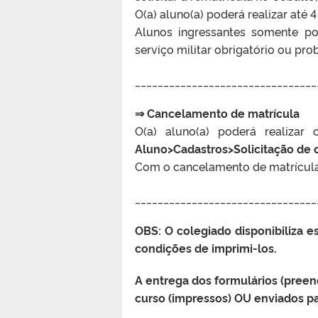
O(a) aluno(a) poderá realizar até
Alunos ingressantes somente p
serviço militar obrigatório ou pr
________________________________
⇒ Cancelamento de matrícula
O(a) aluno(a) poderá realiza
Aluno>Cadastros>Solicitação de
Com o cancelamento de matrícula, 
________________________________
OBS: O colegiado disponibiliza e
condições de imprimi-los.
A entrega dos formulários (preen
curso (impressos) OU enviados pa