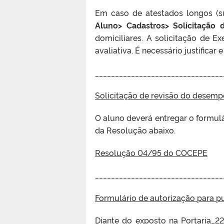
Em caso de atestados longos (su
Aluno> Cadastros> Solicitação 
domiciliares. A solicitação de Exe
avaliativa. É necessário justificar
________________________________
Solicitação de revisão do desem
O aluno deverá entregar o formulá
da Resolução abaixo.
Resolução 04/95 do COCEPE
________________________________
Formulário de autorização para p
Diante do exposto na
Portaria_2