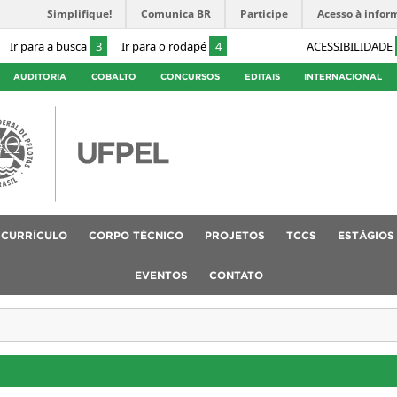
Simplifique!
Comunica BR
Participe
Acesso à infor
Ir para a busca
3
Ir para o rodapé
4
ACESSIBILIDADE
AUDITORIA
COBALTO
CONCURSOS
EDITAIS
INTERNACIONAL
CURRÍCULO
CORPO TÉCNICO
PROJETOS
TCCS
ESTÁGIOS
EVENTOS
CONTATO