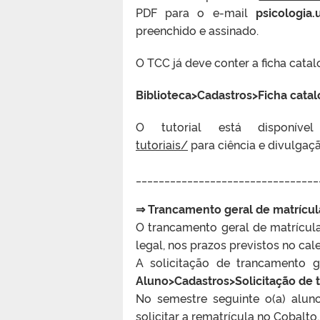
PDF para o e-mail
psicologia
preenchido e assinado.
O TCC já deve conter a ficha catal
Biblioteca>Cadastros>Ficha catal
O tutorial está disponí
tutoriais/
para ciência e divulga
________________________________
⇒ Trancamento geral de matrícul
O trancamento geral de matrícula
legal, nos prazos previstos no ca
A solicitação de trancamento g
Aluno>Cadastros>Solicitação de 
No semestre seguinte o(a) aluno
solicitar a rematrícula no Cobalt