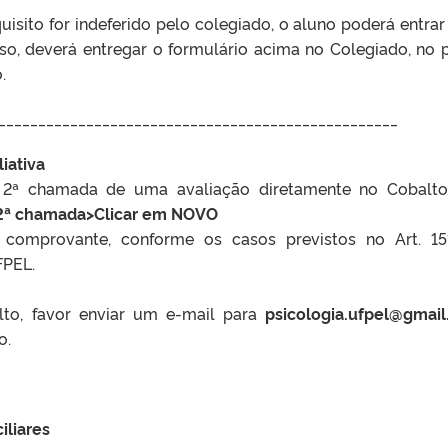
isito for indeferido pelo colegiado, o aluno poderá entra
so, deverá entregar o formulário acima no Colegiado, no 
.
__________________________________________________
iativa
 a 2ª chamada de uma avaliação diretamente no Cobalt
 2ª chamada>Clicar em NOVO
ar comprovante, conforme os casos previstos no Art. 1
FPEL.
to, favor enviar um e-mail para
psicologia.ufpel@gmai
o.
iliares