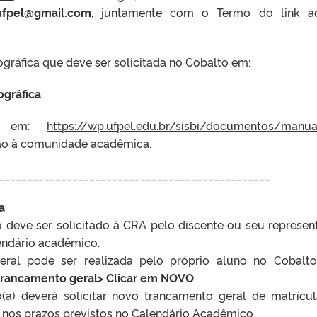
.ufpel@gmail.com
, juntamente com o Termo do link ac
ográfica que deve ser solicitada no Cobalto em:
ográfica
vel em:
https://wp.ufpel.edu.br/sisbi/documentos/manua
ção à comunidade acadêmica.
________________________________________________
a
 deve ser solicitado à CRA pelo discente ou seu represen
lendário acadêmico.
eral pode ser realizada pelo próprio aluno no Cobalt
trancamento geral> Clicar em NOVO
(a) deverá solicitar novo trancamento geral de matrícu
o, nos prazos previstos no Calendário Acadêmico.