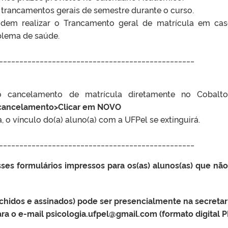
 4 trancamentos gerais de semestre durante o curso.
odem realizar o Trancamento geral de matrícula em ca
oblema de saúde.
________________________________________________
r o cancelamento de matrícula diretamente no Cobal
 cancelamento>Clicar em NOVO
o vínculo do(a) aluno(a) com a UFPel se extinguirá.
________________________________________________
sses formulários impressos para os(as) alunos(as) que nã
chidos e assinados) pode ser presencialmente na secretar
ra o e-mail psicologia.ufpel@gmail.com (formato digital P