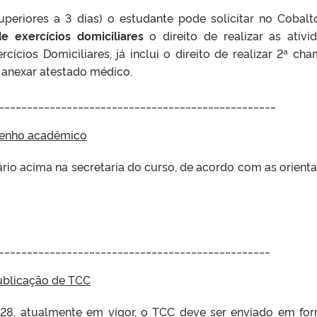
periores a 3 dias) o estudante pode solicitar no Cobal
de exercícios domiciliares
o direito de realizar as ativi
rcícios Domiciliares, já inclui o direito de realizar 2ª ch
 e anexar atestado médico.
_________________________________________________
penho acadêmico
rio acima na secretaria do curso, de acordo com as orient
________________________________________________
ublicação de TCC
228
, atualmente em vigor, o TCC deve ser enviado em fo