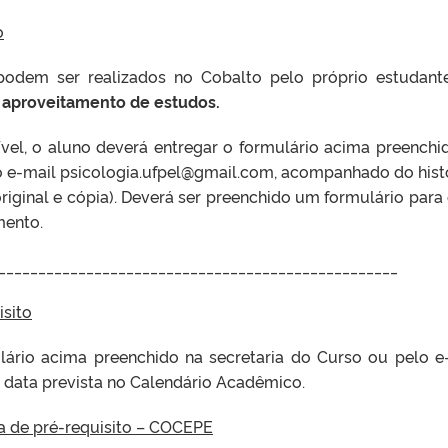
o
podem ser realizados no Cobalto pelo próprio estudan
e aproveitamento de estudos.
vel, o aluno deverá entregar o formulário acima preenchi
lo e-mail psicologia.ufpel@gmail.com, acompanhado do hist
original e cópia). Deverá ser preenchido um formulário para
mento.
__________________________________________________
isito
lário acima preenchido na secretaria do Curso ou pelo e
a data prevista no Calendário Acadêmico.
a de pré-requisito – COCEPE