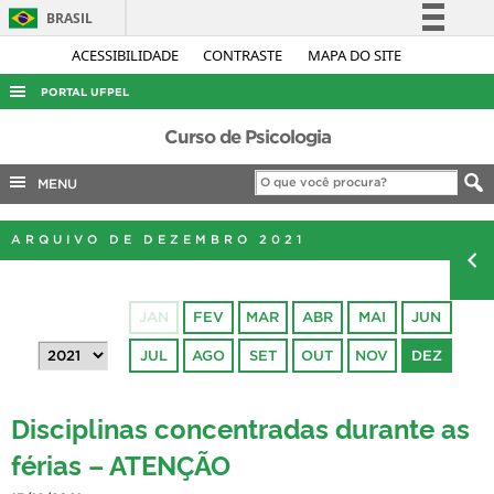
BRASIL
Simplifique!
ACESSIBILIDADE
CONTRASTE
MAPA DO SITE
Comunica BR
PORTAL UFPEL
Participe
ACESSO À INFORMAÇÃO
Curso de Psicologia
Acesso à informação
AUDITORIA
MENU
Legislação
COBALTO
Canais
ARQUIVO DE DEZEMBRO 2021
CONCURSOS
EDITAIS
JAN
FEV
MAR
ABR
MAI
JUN
INTERNACIONAL
JUL
AGO
SET
OUT
NOV
DEZ
OUVIDORIA
PORTARIAS
Disciplinas concentradas durante as
TELEFONES
férias – ATENÇÃO