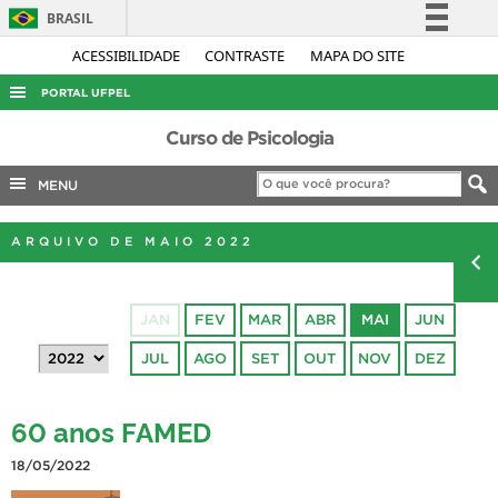
BRASIL
Simplifique!
ACESSIBILIDADE
CONTRASTE
MAPA DO SITE
Comunica BR
PORTAL UFPEL
Participe
ACESSO À INFORMAÇÃO
Curso de Psicologia
Acesso à informação
AUDITORIA
MENU
Legislação
COBALTO
Canais
ARQUIVO DE MAIO 2022
CONCURSOS
EDITAIS
JAN
FEV
MAR
ABR
MAI
JUN
INTERNACIONAL
JUL
AGO
SET
OUT
NOV
DEZ
OUVIDORIA
PORTARIAS
60 anos FAMED
TELEFONES
18/05/2022