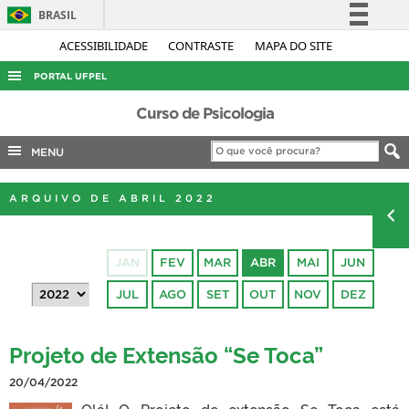
BRASIL
Simplifique!
ACESSIBILIDADE
CONTRASTE
MAPA DO SITE
Comunica BR
PORTAL UFPEL
Participe
ACESSO À INFORMAÇÃO
Curso de Psicologia
Acesso à informação
AUDITORIA
MENU
Legislação
COBALTO
Canais
ARQUIVO DE ABRIL 2022
CONCURSOS
EDITAIS
JAN
FEV
MAR
ABR
MAI
JUN
INTERNACIONAL
JUL
AGO
SET
OUT
NOV
DEZ
OUVIDORIA
PORTARIAS
Projeto de Extensão “Se Toca”
TELEFONES
20/04/2022
Olá! O Projeto de extensão Se Toca está