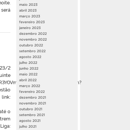
oite.
maio 2023
 será
abril 2023
março 2023
fevereiro 2023
janeiro 2023
dezembro 2022
novembro 2022
outubro 2022
setembro 2022
agosto 2022
julho 2022
023/2
junho 2022
uinte
maio 2022
abril 2022
gR3Y0VmI86tnxGf5ChbJCQ/viewform?
março 2022
estão
fevereiro 2022
k:
dezembro 2021
novembro 2021
outubro 2021
até o
setembro 2021
ntrem
agosto 2021
Liga:
julho 2021