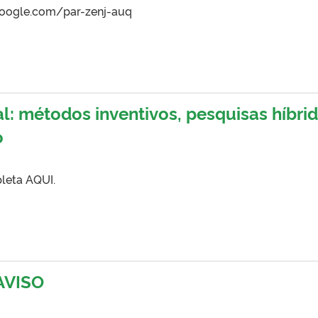
.google.com/par-zenj-auq
al: métodos inventivos, pesquisas híbri
o
leta AQUI.
 AVISO