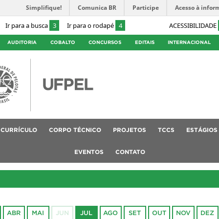
Simplifique!
Comunica BR
Participe
Acesso à infor
Ir para a busca
3
Ir para o rodapé
4
ACESSIBILIDADE
AUDITORIA
COBALTO
CONCURSOS
EDITAIS
INTERNACIONAL
CURRÍCULO
CORPO TÉCNICO
PROJETOS
TCCS
ESTÁGIOS
EVENTOS
CONTATO
ABR
MAI
JUN
JUL
AGO
SET
OUT
NOV
DEZ