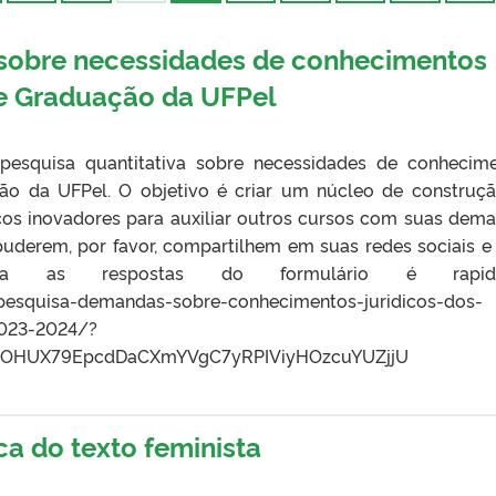
 sobre necessidades de conhecimentos
de Graduação da UFPel
pesquisa quantitativa sobre necessidades de conhecim
ção da UFPel. O objetivo é criar um núcleo de construç
icos inovadores para auxiliar outros cursos com suas dem
puderem, por favor, compartilhem em suas redes sociais e
a as respostas do formulário é rapidi
r/pesquisa-demandas-sobre-conhecimentos-juridicos-dos-
2023-2024/?
HYlOHUX79EpcdDaCXmYVgC7yRPIViyHOzcuYUZjjU
ica do texto feminista