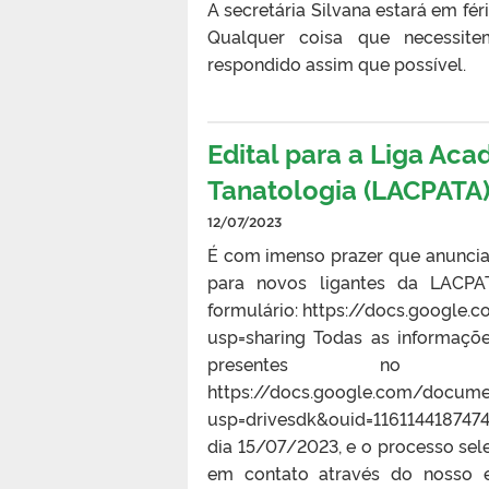
A secretária Silvana estará em fér
Qualquer coisa que necessite
respondido assim que possível.
Edital para a Liga Aca
Tanatologia (LACPATA
12/07/2023
É com imenso prazer que anuncia
para novos ligantes da LACPAT
formulário: https://docs.goog
usp=sharing Todas as informaçõ
presentes no
https://docs.google.com/docum
usp=drivesdk&ouid=1161144187474
dia 15/07/2023, e o processo sel
em contato através do nosso e-