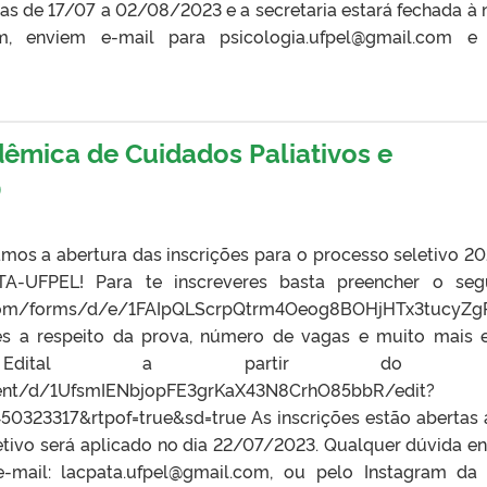
ias de 17/07 a 02/08/2023 e a secretaria estará fechada à n
m, enviem e-mail para psicologia.ufpel@gmail.com e
dêmica de Cuidados Paliativos e
)
mos a abertura das inscrições para o processo seletivo 2
A-UFPEL! Para te inscreveres basta preencher o seg
le.com/forms/d/e/1FAIpQLScrpQtrm4Oeog8BOHjHTx3tucyZ
es a respeito da prova, número de vagas e muito mais 
 Edital a partir do lin
ent/d/1UfsmIENbjopFE3grKaX43N8CrhO85bbR/edit?
50323317&rtpof=true&sd=true As inscrições estão abertas 
etivo será aplicado no dia 22/07/2023. Qualquer dúvida e
mail: lacpata.ufpel@gmail.com, ou pelo Instagram da 