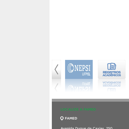
LOCALIZE A FAMED
FAMED
Avenida Duque de Caxias, 250