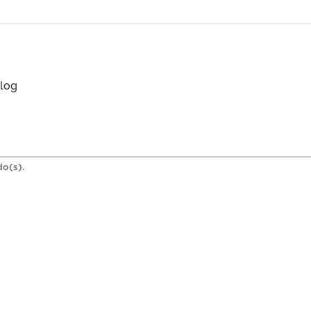
log
do(s).