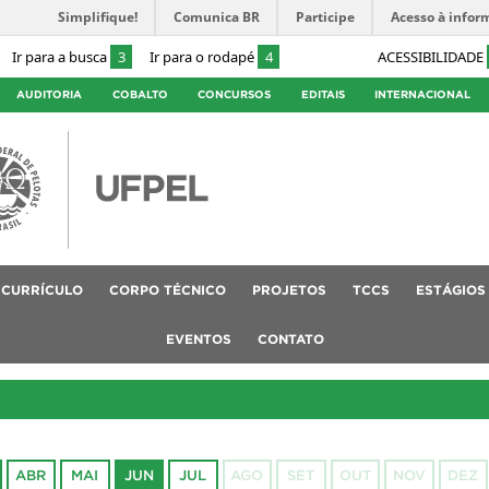
Simplifique!
Comunica BR
Participe
Acesso à infor
Ir para a busca
3
Ir para o rodapé
4
ACESSIBILIDADE
AUDITORIA
COBALTO
CONCURSOS
EDITAIS
INTERNACIONAL
CURRÍCULO
CORPO TÉCNICO
PROJETOS
TCCS
ESTÁGIOS
EVENTOS
CONTATO
ABR
MAI
JUN
JUL
AGO
SET
OUT
NOV
DEZ