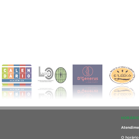
HORÁRIO
Atendimen
O horário