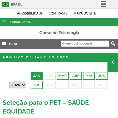
BRASIL
Simplifique!
ACESSIBILIDADE
CONTRASTE
MAPA DO SITE
Comunica BR
PORTAL UFPEL
Participe
ACESSO À INFORMAÇÃO
Curso de Psicologia
Acesso à informação
AUDITORIA
MENU
Legislação
COBALTO
Canais
ARQUIVO DE JANEIRO 2026
CONCURSOS
EDITAIS
JAN
FEV
MAR
ABR
MAI
JUN
INTERNACIONAL
JUL
AGO
SET
OUT
NOV
DEZ
OUVIDORIA
PORTARIAS
Seleção para o PET – SAÚDE
TELEFONES
EQUIDADE