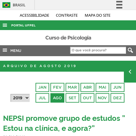
BRASIL
Simplifique!
ACESSIBILIDADE
CONTRASTE
MAPA DO SITE
Comunica BR
PORTAL UFPEL
Participe
ACESSO À INFORMAÇÃO
Curso de Psicologia
Acesso à informação
AUDITORIA
MENU
Legislação
COBALTO
Canais
ARQUIVO DE AGOSTO 2019
CONCURSOS
EDITAIS
JAN
FEV
MAR
ABR
MAI
JUN
INTERNACIONAL
JUL
AGO
SET
OUT
NOV
DEZ
OUVIDORIA
PORTARIAS
NEPSI promove grupo de estudos ”
TELEFONES
Estou na clínica, e agora?”