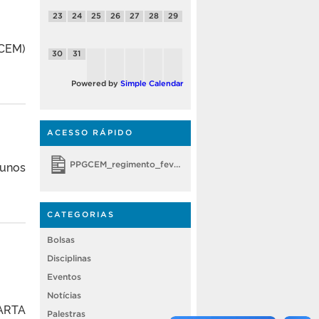
23
24
25
26
27
28
29
GCEM)
30
31
Powered by
Simple Calendar
ACESSO RÁPIDO
lunos
PPGCEM_regimento_fevereiro 2018
CATEGORIAS
Bolsas
Disciplinas
Eventos
Notícias
ARTA
Palestras