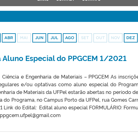
ABR
MAI
JUN
JUL
AGO
SET
OUT
NOV
DEZ
ra Aluno Especial do PPGCEM 1/2021
Ciência e Engenharia de Materiais – PPGCEM As inscriçõ
 regulares e/ou optativas como aluno especial do Progra
haria de Materiais da UFPel estarão abertas no período de
ia do Programa, no Campus Porto da UFPel, rua Gomes Carn
1 Link do Edital: Edital aluno especial FORMULÁRIO: Formu
: ppgcem.ufpel@gmail.com