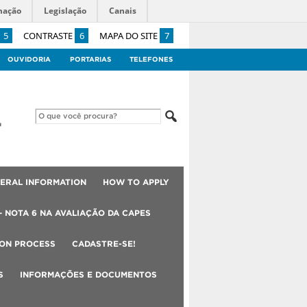
mação
Legislação
Canais
5
CONTRASTE
6
MAPA DO SITE
7
OUVIDORIA
PORTARIAS
TELEFONES
ERAL INFORMATION
HOW TO APPLY
– NOTA 6 NA AVALIAÇÃO DA CAPES
ION PROCESS
CADASTRE-SE!
S
INFORMAÇÕES E DOCUMENTOS