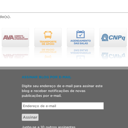
do(s).
ASSINAR BLOG POR E-MAIL
Digite seu endereço de e-mail para assinar este
blog e receber notificações de novas
publicações por e-mail.
Endereço
de
e-
Assinar
mail
Junte-se a 10 outros assinantes