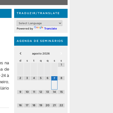
TRADUZIR/TRANSLATE
Powered by
Translate
AGENDA DE SEMINÁRIOS
agosto
2026
d
s
t
q
q
s
s
es na
1
ma de
 24 à
2
3
4
5
6
8
7
eiro,
lário
9
10
11
12
13
14
15
16
17
18
19
20
21
22