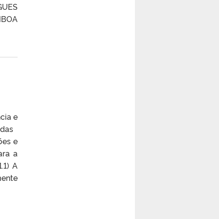
GUES
MBOA
cia e
o das
ões e
ara a
.1) A
mente