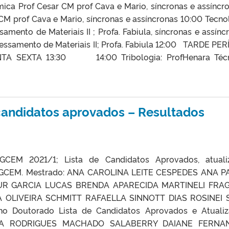
ca Prof Cesar CM prof Cava e Mario, síncronas e assínc
M prof Cava e Mario, síncronas e assíncronas 10:00 Tecno
amento de Materiais II ; Profa. Fabiula, síncronas e assínc
essamento de Materiais II; Profa. Fabiula 12:00 TARDE PE
A SEXTA 13:30 14:00 Tribologia: ProfHenara Técn
 candidatos aprovados – Resultados
GCEM 2021/1; Lista de Candidatos Aprovados, atuali
PGCEM. Mestrado: ANA CAROLINA LEITE CESPEDES ANA P
R GARCIA LUCAS BRENDA APARECIDA MARTINELI FRA
 OLIVEIRA SCHMITT RAFAELLA SINNOTT DIAS ROSINEI S
ho Doutorado Lista de Candidatos Aprovados e Atuali
NA RODRIGUES MACHADO SALABERRY DAIANE FERNA