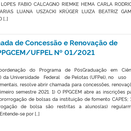
 LOPES FABIO CALCAGNO RIEMKE HEMA CARLA RODRI
FARIAS LUANA USZACKI KRÜGER LUIZA BEATRIZ GA
 […]
amada de Concessão e Renovação de
 PPGCEM/UFPEL Nº 01/2021
A Coordenação do Programa de Pós­Graduação em Ciên
M) da Universidade Federal de Pelotas (UFPel), no us
entais, resolve abrir chamada para concessões, renovaç
imeiro semestre 2021. 1) O PPGCEM abre as inscrições p
prorrogação de bolsas da instituição de fomento CAPES; 1
rogação de bolsa são restritas a alunos(as) regular
Entende-se por […]