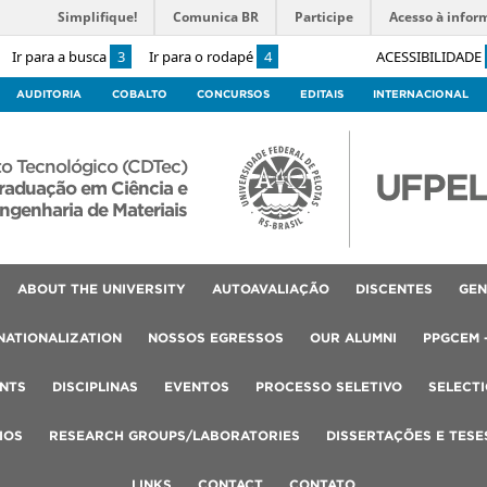
Simplifique!
Comunica BR
Participe
Acesso à infor
Ir para a busca
3
Ir para o rodapé
4
ACESSIBILIDADE
AUDITORIA
COBALTO
CONCURSOS
EDITAIS
INTERNACIONAL
o Tecnológico (CDTec)
raduação em Ciência e
ngenharia de Materiais
ABOUT THE UNIVERSITY
AUTOAVALIAÇÃO
DISCENTES
GEN
NATIONALIZATION
NOSSOS EGRESSOS
OUR ALUMNI
PPGCEM 
NTS
DISCIPLINAS
EVENTOS
PROCESSO SELETIVO
SELECT
IOS
RESEARCH GROUPS/LABORATORIES
DISSERTAÇÕES E TESE
LINKS
CONTACT
CONTATO