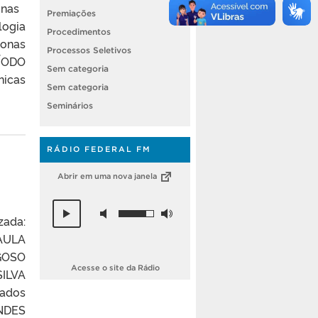
ronas
Premiações
logia
Procedimentos
ronas
Processos Seletivos
RÍODO
Sem categoria
icas
Sem categoria
Seminários
RÁDIO FEDERAL FM
Abrir em uma nova janela
zada:
AULA
GOSO
Acesse o site da Rádio
ILVA
zados
NDES