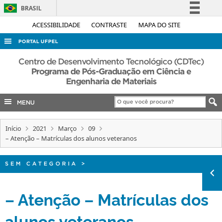
BRASIL
Simplifique!
ACESSIBILIDADE
CONTRASTE
MAPA DO SITE
Comunica BR
PORTAL UFPEL
Participe
ACESSO À INFORMAÇÃO
Centro de Desenvolvimento Tecnológico (CDTec)
Acesso à informação
Programa de Pós-Graduação em Ciência e
AUDITORIA
Engenharia de Materiais
Legislação
COBALTO
Canais
MENU
CONCURSOS
EDITAIS
Início
2021
Março
09
– Atenção – Matrículas dos alunos veteranos
INTERNACIONAL
OUVIDORIA
SEM CATEGORIA
>
PORTARIAS
– Atenção – Matrículas dos
TELEFONES
alunos veteranos