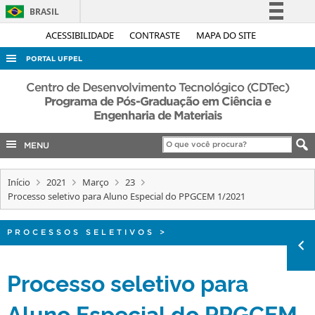
BRASIL
Simplifique!
ACESSIBILIDADE
CONTRASTE
MAPA DO SITE
Comunica BR
PORTAL UFPEL
Participe
ACESSO À INFORMAÇÃO
Centro de Desenvolvimento Tecnológico (CDTec)
Acesso à informação
Programa de Pós-Graduação em Ciência e
AUDITORIA
Engenharia de Materiais
Legislação
COBALTO
Canais
MENU
CONCURSOS
EDITAIS
Início
2021
Março
23
Processo seletivo para Aluno Especial do PPGCEM 1/2021
INTERNACIONAL
OUVIDORIA
PROCESSOS SELETIVOS
>
PORTARIAS
Processo seletivo para
TELEFONES
Aluno Especial do PPGCEM