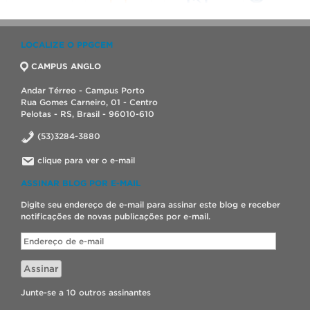
LOCALIZE O PPGCEM
CAMPUS ANGLO
Andar Térreo - Campus Porto
Rua Gomes Carneiro, 01 - Centro
Pelotas - RS, Brasil - 96010-610
(53)3284-3880
clique para ver o e-mail
ASSINAR BLOG POR E-MAIL
Digite seu endereço de e-mail para assinar este blog e receber
notificações de novas publicações por e-mail.
Endereço
de
e-
Assinar
mail
Junte-se a 10 outros assinantes