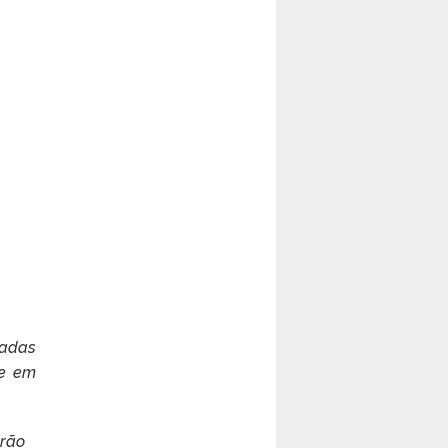
cadas
se em
erão