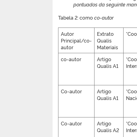
pontuados da seguinte mane
Tabela 2: como
co-autor
Autor
Extrato
*Coo
Principal/co-
Qualis
autor
Materiais
co-autor
Artigo
*Coo
Qualis A1
Inte
Co-autor
Artigo
*Coo
Qualis A1
Naci
Co-autor
Artigo
*Coo
Qualis A2
Inte