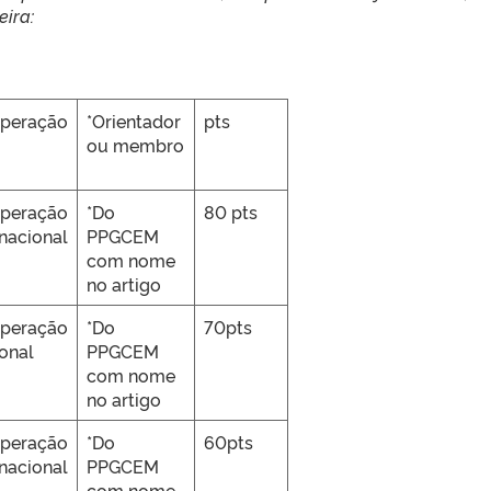
ira:
peração
*Orientador
pts
ou membro
peração
*Do
80 pts
rnacional
PPGCEM
com nome
no artigo
peração
*Do
70pts
onal
PPGCEM
com nome
no artigo
peração
*Do
60pts
rnacional
PPGCEM
com nome