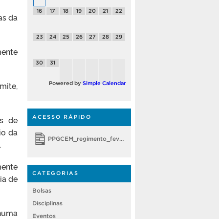
16
17
18
19
20
21
22
as da
23
24
25
26
27
28
29
mente
30
31
ite,
Powered by
Simple Calendar
ACESSO RÁPIDO
es de
io da
PPGCEM_regimento_fevereiro 2018
.
mente
CATEGORIAS
ia de
Bolsas
Disciplinas
nhuma
Eventos