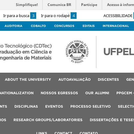
Simplifique!
Comunica BR
Participe
Acesso à infor
Ir para a busca
3
Ir para o rodapé
4
ACESSIBILIDADE
AUDITORIA
COBALTO
CONCURSOS
EDITAIS
INTERNACIONAL
o Tecnológico (CDTec)
raduação em Ciência e
ngenharia de Materiais
ABOUT THE UNIVERSITY
AUTOAVALIAÇÃO
DISCENTES
GEN
NATIONALIZATION
NOSSOS EGRESSOS
OUR ALUMNI
PPGCEM 
NTS
DISCIPLINAS
EVENTOS
PROCESSO SELETIVO
SELECT
IOS
RESEARCH GROUPS/LABORATORIES
DISSERTAÇÕES E TESE
LINKS
CONTACT
CONTATO