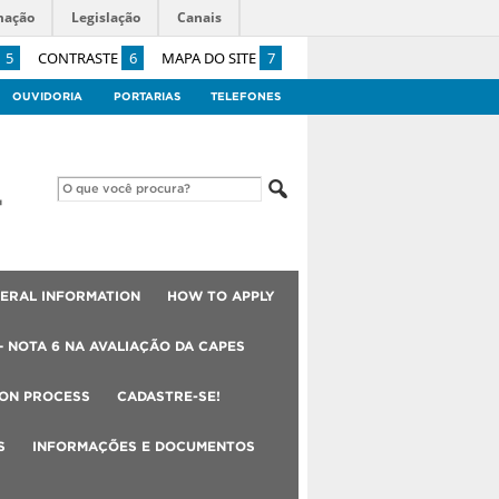
mação
Legislação
Canais
5
CONTRASTE
6
MAPA DO SITE
7
OUVIDORIA
PORTARIAS
TELEFONES
ERAL INFORMATION
HOW TO APPLY
– NOTA 6 NA AVALIAÇÃO DA CAPES
ION PROCESS
CADASTRE-SE!
S
INFORMAÇÕES E DOCUMENTOS