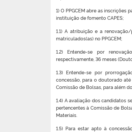
1) O PPGCEM abre as inscrições p
instituição de fomento CAPES;
1.1) A atribuição e a renovação
matriculados(as) no PPGCEM;
1.2) Entende-se por renovaçã
respectivamente, 36 meses (Douto
1.3) Entende-se por prorroga
concessão, para o doutorado até o
Comissão de Bolsas, para além dos
1.4) A avaliação dos candidatos s
pertencentes à Comissão de Bols
Materiais.
1.5) Para estar apto à concess