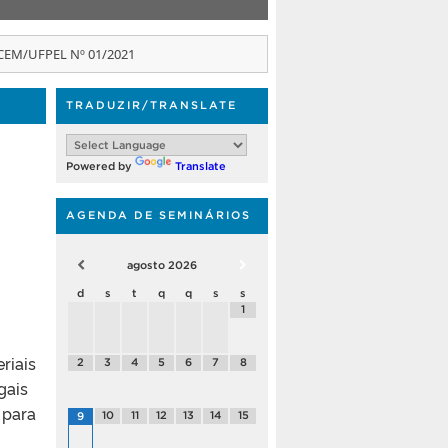
GCEM/UFPEL Nº 01/2021
TRADUZIR/TRANSLATE
Powered by
Translate
AGENDA DE SEMINÁRIOS
agosto
2026
d
s
t
q
q
s
s
1
iais
2
3
4
5
6
7
8
egais
 para
10
11
12
13
14
15
9