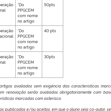
peração
*Do
50pts
nal
PPGCEM
com nome
no artigo
peração
*Do
40 pts
nacional
PPGCEM
com nome
no artigo
peração
*Do
30pts
nal
PPGCEM
com nome
no artigo
 artigos avaliados sem exigência das características mar
itam renovação serão avaliados obrigatoriamente com ba
rísticas marcadas com asterisco.
gos publicados e/ou aceitos, em que o aluno seja co-autor, s