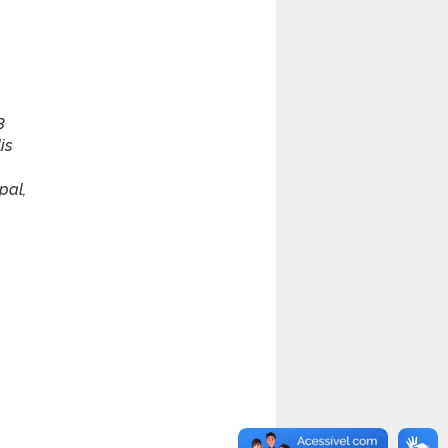
3
is
pal,