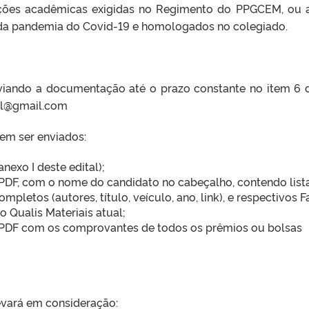
ações acadêmicas exigidas no Regimento do PPGCEM, ou 
 da pandemia do Covid-19 e homologados no colegiado.
enviando a documentação até o prazo constante no item 6 
pel@gmail.com
em ser enviados:
anexo I deste edital);
DF, com o nome do candidato no cabeçalho, contendo lis
letos (autores, título, veículo, ano, link), e respectivos F
o Qualis Materiais atual;
PDF com os comprovantes de todos os prêmios ou bolsas
evará em consideração: