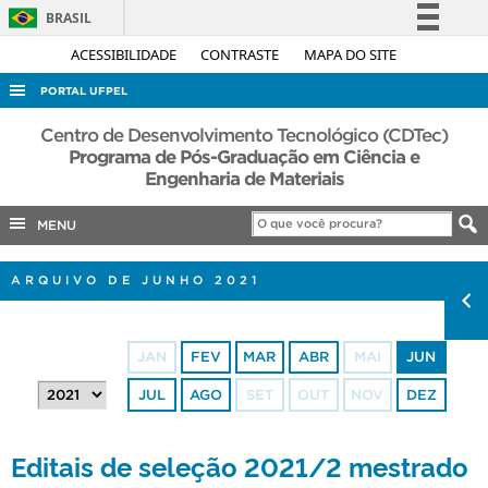
BRASIL
Simplifique!
ACESSIBILIDADE
CONTRASTE
MAPA DO SITE
Comunica BR
PORTAL UFPEL
Participe
ACESSO À INFORMAÇÃO
Centro de Desenvolvimento Tecnológico (CDTec)
Acesso à informação
Programa de Pós-Graduação em Ciência e
AUDITORIA
Engenharia de Materiais
Legislação
COBALTO
Canais
MENU
CONCURSOS
EDITAIS
ARQUIVO DE JUNHO 2021
INTERNACIONAL
OUVIDORIA
JAN
FEV
MAR
ABR
MAI
JUN
PORTARIAS
JUL
AGO
SET
OUT
NOV
DEZ
TELEFONES
Editais de seleção 2021/2 mestrado