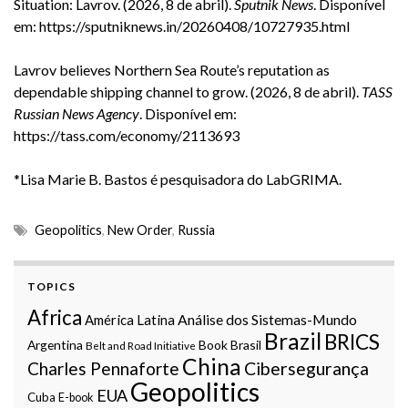
Situation: Lavrov. (2026, 8 de abril).
Sputnik News
. Disponível
em:
https://sputniknews.in/20260408/10727935.html
Lavrov believes Northern Sea Route’s reputation as
dependable shipping channel to grow. (2026, 8 de abril).
TASS
Russian News Agency
. Disponível em:
https://tass.com/economy/2113693
*Lisa Marie B. Bastos é pesquisadora do LabGRIMA.
Geopolitics
,
New Order
,
Russia
TOPICS
Africa
Análise dos Sistemas-Mundo
América Latina
Brazil
BRICS
Argentina
Book
Brasil
Belt and Road Initiative
China
Charles Pennaforte
Cibersegurança
Geopolitics
EUA
Cuba
E-book