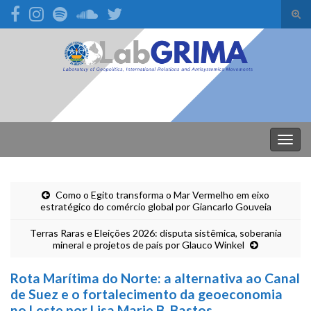
Alte
form
Search for:
de
pesq
Alter
nave
Como o Egito transforma o Mar Vermelho em eixo
estratégico do comércio global por Giancarlo Gouveia
Terras Raras e Eleições 2026: disputa sistêmica, soberania
mineral e projetos de país por Glauco Winkel
Rota Marítima do Norte: a alternativa ao Canal
de Suez e o fortalecimento da geoeconomia
no Leste por Lisa Marie B. Bastos