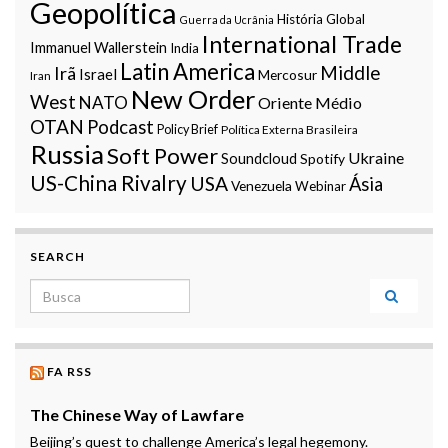
Geopolítica
História Global
Guerra da Ucrânia
International Trade
Immanuel Wallerstein
India
Latin America
Middle
Irã
Israel
Mercosur
Iran
New Order
West
NATO
Oriente Médio
OTAN
Podcast
Policy Brief
Política Externa Brasileira
Russia
Soft Power
Ukraine
Soundcloud
Spotify
US-China Rivalry
USA
Ásia
Venezuela
Webinar
SEARCH
Search for:
FA RSS
The Chinese Way of Lawfare
Beijing’s quest to challenge America’s legal hegemony.