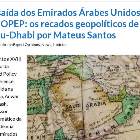
saída dos Emirados Árabes Unido
 OPEP: os recados geopolíticos de
u-Dhabi por Mateus Santos
ado sob
Expert Opinions
,
News
,
Notícias
te a XVIII
o da
 Policy
erence,
ida na
a, Anwar
ash,
ssor
omático da
dência
Emirados