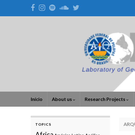
Início
About us
Research Projects
ARQ
TOPICS
Africa