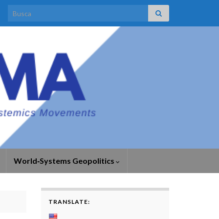
Search for:
World‑Systems Geopolitics
TRANSLATE: