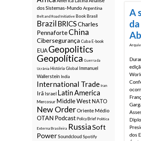
Análise
América Latina
dos Sistemas-Mundo
Argentina
A 
Book
Brasil
Belt and Road Initiative
da
Brazil
BRICS
Charles
China
Pennaforte
Ab
Cibersegurança
Cuba
E-book
Arquiv
Geopolitics
EUA
Geopolítica
Duran
Guerra da
ediçã
Immanuel
História Global
Ucrânia
World
Wallerstein
India
Conf
International Trade
Iran
ocorr
Latin America
Irã
Israel
Franç
Middle West
NATO
Mercosur
Garg
New Order
Oriente Médio
Asse
OTAN
Podcast
Policy Brief
Política
Dipl
Russia
Soft
Presi
Externa Brasileira
Power
dos 
Soundcloud
Spotify