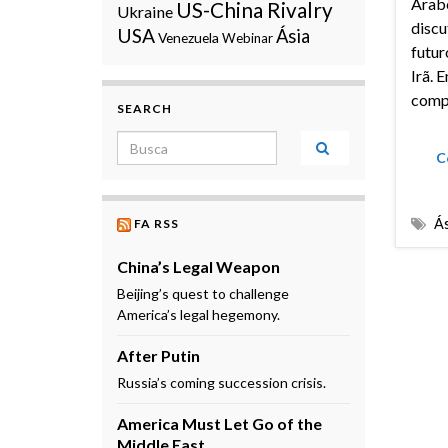
Árabe
US-China Rivalry
Ukraine
discu
USA
Ásia
Venezuela
Webinar
futur
Irã. 
compr
SEARCH
Search for:
C
Ás
FA RSS
China’s Legal Weapon
Beijing’s quest to challenge
America’s legal hegemony.
After Putin
Russia’s coming succession crisis.
America Must Let Go of the
Middle East