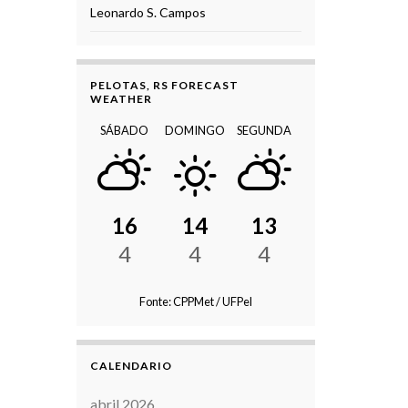
Leonardo S. Campos
PELOTAS, RS FORECAST
WEATHER
SÁBADO
DOMINGO
SEGUNDA
16
14
13
4
4
4
Fonte: CPPMet / UFPel
CALENDARIO
abril 2026