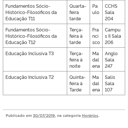
Fundamentos Sócio-
Quarta-
Pa
CCHS
Histórico-Filosóficos da
feira
ulo
Sala
Educação T11
tarde
204
Fundamentos Sócio-
Terça-
Fra
Campu
Histórico-Filosóficos da
feira à
nci
s II Sala
Educação T12
tarde
sco
206
Educação Inclusiva T3
Terça-
Ma
Anglo
feira à
dal
Sala
noite
ena
247
Educação Inclusiva T2
Quinta-
Ma
Salis
feira à
dal
Sala
Tarde
ena
107
Publicado
em
30/07/2019
, na categoria
Horários
.