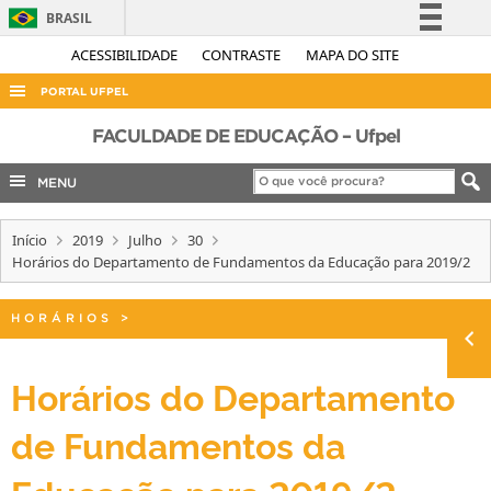
BRASIL
Simplifique!
ACESSIBILIDADE
CONTRASTE
MAPA DO SITE
Comunica BR
PORTAL UFPEL
Participe
ACESSO À INFORMAÇÃO
FACULDADE DE EDUCAÇÃO – Ufpel
Acesso à informação
AUDITORIA
MENU
Legislação
COBALTO
Canais
Início
2019
Julho
30
CONCURSOS
Horários do Departamento de Fundamentos da Educação para 2019/2
EDITAIS
INTERNACIONAL
HORÁRIOS
>
OUVIDORIA
Horários do Departamento
PORTARIAS
de Fundamentos da
TELEFONES