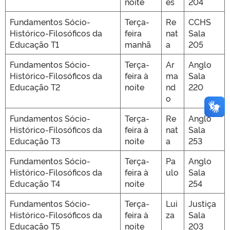
noite
es
204
Fundamentos Sócio-
Terça-
Re
CCHS
Histórico-Filosóficos da
feira
nat
Sala
Educação T1
manhã
a
205
Fundamentos Sócio-
Terça-
Ar
Anglo
Histórico-Filosóficos da
feira à
ma
Sala
Educação T2
noite
nd
220
o
Fundamentos Sócio-
Terça-
Re
Anglo
Histórico-Filosóficos da
feira à
nat
Sala
Educação T3
noite
a
253
Fundamentos Sócio-
Terça-
Pa
Anglo
Histórico-Filosóficos da
feira à
ulo
Sala
Educação T4
noite
254
Fundamentos Sócio-
Terça-
Lui
Justiça
Histórico-Filosóficos da
feira à
za
Sala
Educação T5
noite
203