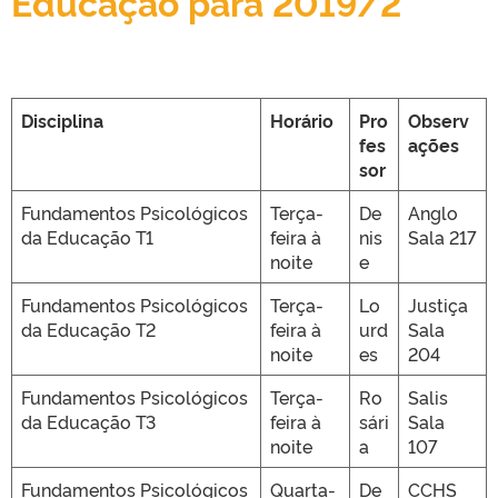
Educação para 2019/2
Disciplina
Horário
Pro
Observ
fes
ações
sor
Fundamentos Psicológicos
Terça-
De
Anglo
da Educação T1
feira à
nis
Sala 217
noite
e
Fundamentos Psicológicos
Terça-
Lo
Justiça
da Educação T2
feira à
urd
Sala
noite
es
204
Fundamentos Psicológicos
Terça-
Ro
Salis
da Educação T3
feira à
sári
Sala
noite
a
107
Fundamentos Psicológicos
Quarta-
De
CCHS