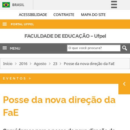
BRASIL
Simplifique!
ACESSIBILIDADE
CONTRASTE
MAPA DO SITE
Comunica BR
PORTAL UFPEL
Participe
ACESSO À INFORMAÇÃO
FACULDADE DE EDUCAÇÃO – Ufpel
Acesso à informação
AUDITORIA
MENU
Legislação
COBALTO
Canais
Início
2016
Agosto
23
Posse da nova direção da FaE
CONCURSOS
EDITAIS
EVENTOS
>
INTERNACIONAL
OUVIDORIA
Posse da nova direção da
PORTARIAS
FaE
TELEFONES