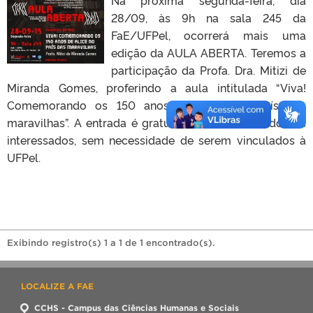
28/09, às 9h na sala 245 da
FaE/UFPel, ocorrerá mais uma
edição da AULA ABERTA. Teremos a
participação da Profa. Dra. Mitizi de
Miranda Gomes, proferindo a aula intitulada “Viva!
Comemorando os 150 anos de Alice no país das
maravilhas”. A entrada é gratuita e liberada a todos os
interessados, sem necessidade de serem vinculados à
UFPel.
Exibindo registro(s) 1 a 1 de 1 encontrado(s).
LOCALIZE A FAE
CCHS - Campus das Ciências Humanas e Sociais