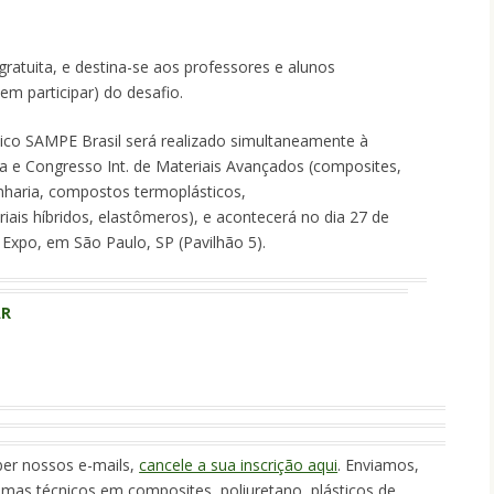
gratuita, e destina-se aos professores e alunos
em participar) do desafio.
co SAMPE Brasil será realizado simultaneamente à
a e Congresso Int. de Materiais Avançados (composites,
enharia, compostos termoplásticos,
iais híbridos, elastômeros), e acontecerá no dia 27 de
Expo, em São Paulo, SP (Pavilhão 5).
AR
ber nossos e-mails,
cancele a sua inscrição aqui
. Enviamos,
emas técnicos em composites, poliuretano, plásticos de