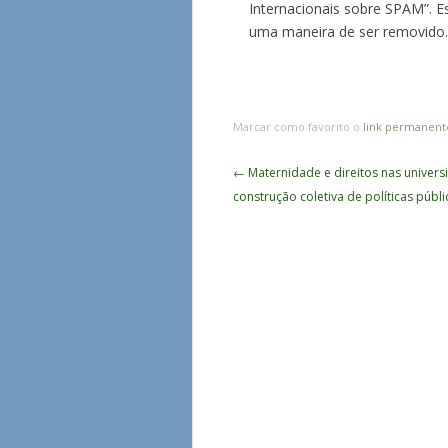
Internacionais sobre SPAM”. E
uma maneira de ser removido
Marcar como favorito o
link permanent
Navegação
←
Maternidade e direitos nas univers
de
construção coletiva de políticas públi
Posts