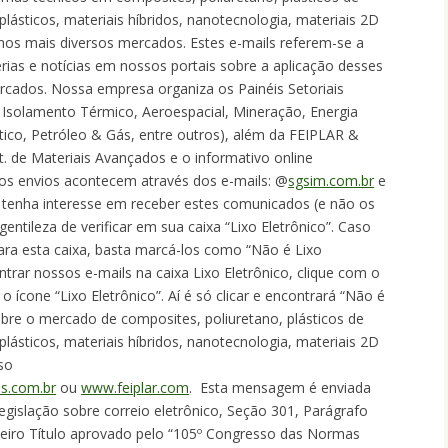
ásticos, materiais híbridos, nanotecnologia, materiais 2D
nos mais diversos mercados. Estes e-mails referem-se a
érias e notícias em nossos portais sobre a aplicação desses
rcados. Nossa empresa organiza os Painéis Setoriais
, Isolamento Térmico, Aeroespacial, Mineração, Energia
utico, Petróleo & Gás, entre outros), além da FEIPLAR &
t. de Materiais Avançados e o informativo online
sos envios acontecem através dos e-mails: @
sgsim.com.br
e
 tenha interesse em receber estes comunicados (e não os
entileza de verificar em sua caixa “Lixo Eletrônico”. Caso
ra esta caixa, basta marcá-los como “Não é Lixo
ontrar nossos e-mails na caixa Lixo Eletrônico, clique com o
o ícone “Lixo Eletrônico”. Aí é só clicar e encontrará “Não é
obre o mercado de composites, poliuretano, plásticos de
ásticos, materiais híbridos, nanotecnologia, materiais 2D
so
s.com.br
ou
www.feiplar.com
. Esta mensagem é enviada
gislação sobre correio eletrônico, Seção 301, Parágrafo
erceiro Título aprovado pelo “105º Congresso das Normas