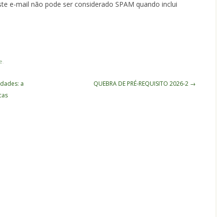
ste e-mail não pode ser considerado SPAM quando inclui
.
e
.
idades: a
QUEBRA DE PRÉ-REQUISITO 2026-2
→
cas