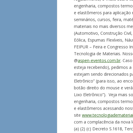
engenharia, compostos termopl
e elastômeros para aplicação 
seminários, cursos, feira, mat
materiais no mais diversos me
(Automotivo, Construção Civil
Eólica, Espumas Flexíveis, Ná
FEIPUR – Feira e Congresso In
Tecnologia de Materiais. Nos
@
aspen-eventos.com.br
. Caso
esteja recebendo), pedimos a g
estejam sendo direcionados pa
Eletrônico” (para isso, ao enc
botão direito do mouse e verá 
Lixo Eletrônico”). Veja mais s
engenharia, compostos termopl
e elastômeros acessando nos
site
www.tecnologiademateriai
com a complacência da nova le
(a) (2) (c) Decreto S.1618, T