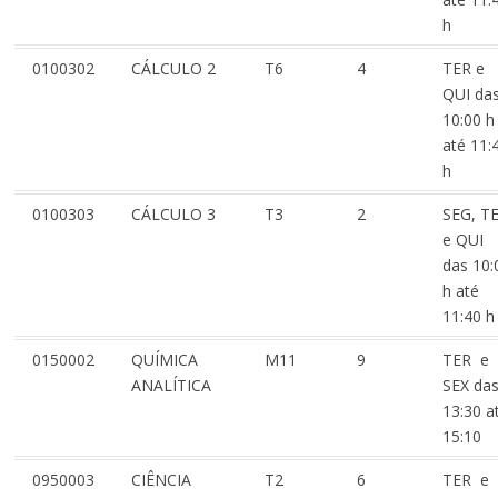
h
0100302
CÁLCULO 2
T6
4
TER e
QUI da
10:00 h
até 11:
h
0100303
CÁLCULO 3
T3
2
SEG, T
e QUI
das 10:
h até
11:40 h
0150002
QUÍMICA
M11
9
TER e
ANALÍTICA
SEX da
13:30 a
15:10
0950003
CIÊNCIA
T2
6
TER e