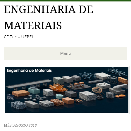
ENGENHARIA DE
MATERIAIS
CDTec – UFPEL
Menu
Pular
para
o
conteúdo
MÊS:
AGOSTO 2018