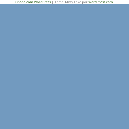
Criado com WordPress
|
Tema: Misty Lake por
WordPress.com
.