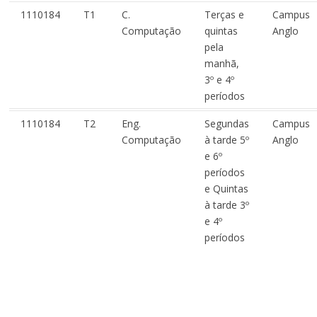
1110184
T1
C.
Terças e
Campus
Computação
quintas
Anglo
pela
manhã,
3º e 4º
períodos
1110184
T2
Eng.
Segundas
Campus
Computação
à tarde 5º
Anglo
e 6º
períodos
e Quintas
à tarde 3º
e 4º
períodos