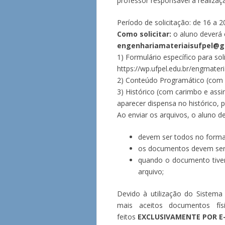
professor responsável a realiza
Período de solicitação: de 16 a 
Como solicitar:
o aluno deverá
engenhariamateriaisufpel@
1) Formulário específico para so
https://wp.ufpel.edu.br/engmater
2) Conteúdo Programático (com ca
3) Histórico (com carimbo e ass
aparecer dispensa no histórico, 
Ao enviar os arquivos, o aluno d
devem ser todos no forma
os documentos devem ser
quando o documento tive
arquivo;
Devido à utilização do Sistema
mais aceitos documentos fí
feitos
EXCLUSIVAMENTE POR E