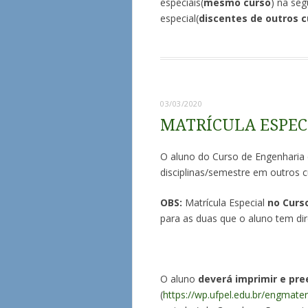
especiais(
mesmo curso
) na se
especial(
discentes de outros 
03/03/2020
MATRÍCULA ESPECI
O aluno do Curso de Engenharia d
disciplinas/semestre em outros c
OBS:
Matrícula Especial
no Curs
para as duas que o aluno tem dir
O aluno
deverá imprimir e pr
(
https://wp.ufpel.edu.br/engmater