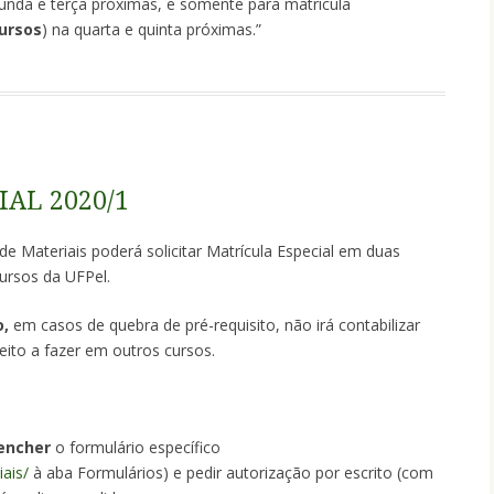
gunda e terça próximas, e somente para matrícula
cursos
) na quarta e quinta próximas.”
AL 2020/1
e Materiais poderá solicitar Matrícula Especial em duas
ursos da UFPel.
o,
em casos de quebra de pré-requisito, não irá contabilizar
eito a fazer em outros cursos.
eencher
o formulário específico
iais/
à aba Formulários) e pedir autorização por escrito (com