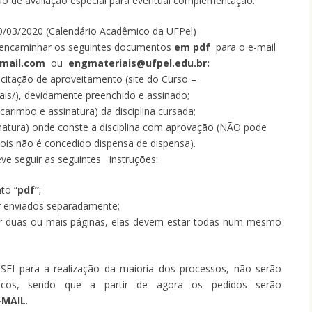
ção de avaliação especial para eventual complementação.
20/03/2020 (Calendário Acadêmico da UFPel)
 encaminhar os seguintes documentos
em pdf
para o e-mail
gmail.com
ou
engmateriais@ufpel.edu.br:
licitação de aproveitamento (site do Curso –
iais/), devidamente preenchido e assinado;
rimbo e assinatura) da disciplina cursada;
inatura) onde conste a disciplina com aprovação (NÃO pode
pois não é concedido dispensa de dispensa).
eve seguir as seguintes instruções:
to “
pdf”
;
 enviados separadamente;
r duas ou mais páginas, elas devem estar todas num mesmo
 SEI para a realização da maioria dos processos, não serão
sicos, sendo que a partir de agora os pedidos serão
-MAIL
.