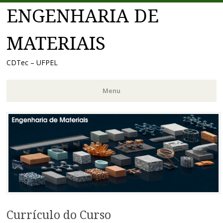
ENGENHARIA DE
MATERIAIS
CDTec – UFPEL
Menu
Pular
para
o
conteúdo
Currículo do Curso