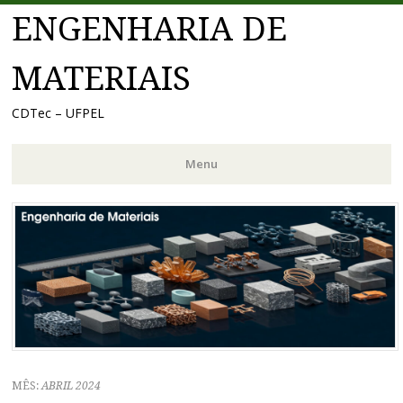
ENGENHARIA DE
MATERIAIS
CDTec – UFPEL
Menu
Pular
para
o
conteúdo
MÊS:
ABRIL 2024