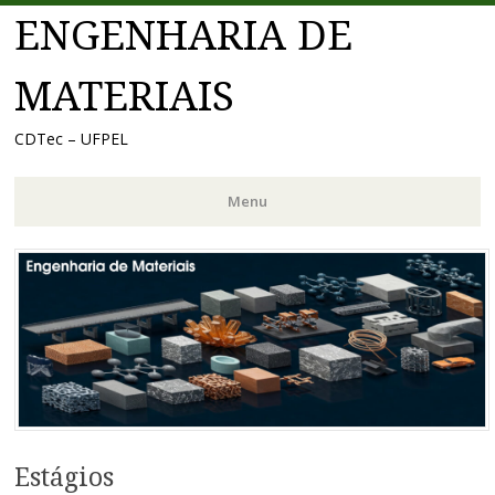
ENGENHARIA DE
MATERIAIS
CDTec – UFPEL
Menu
Pular
para
o
conteúdo
Estágios