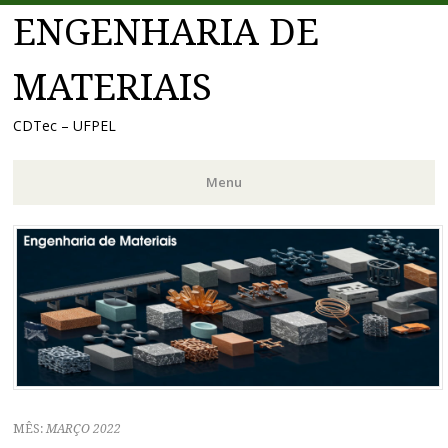
ENGENHARIA DE
MATERIAIS
CDTec – UFPEL
Menu
Pular
para
o
conteúdo
MÊS:
MARÇO 2022