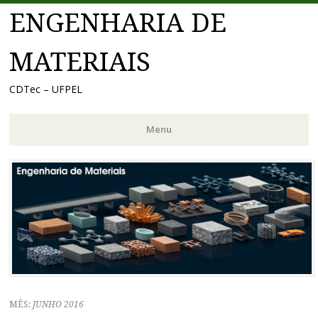
ENGENHARIA DE
MATERIAIS
CDTec – UFPEL
Menu
Pular
para
o
conteúdo
MÊS:
JUNHO 2016