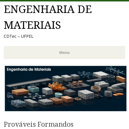
ENGENHARIA DE
MATERIAIS
CDTec – UFPEL
Menu
Pular
para
o
conteúdo
Prováveis Formandos