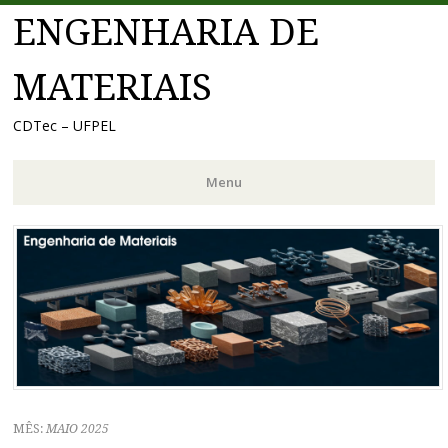
ENGENHARIA DE
MATERIAIS
CDTec – UFPEL
Menu
Pular
para
o
conteúdo
MÊS:
MAIO 2025