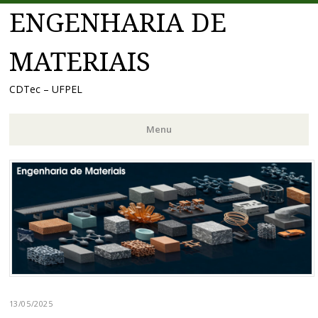
ENGENHARIA DE
MATERIAIS
CDTec – UFPEL
Menu
Pular
para
o
conteúdo
13/05/2025