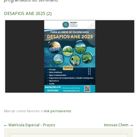
DESAFIOS ANE 2025 (2)
Marcar como favorito o
link permanente
.
Navegação
←
Matrícula Especial – Prazos
Innovas Chem
→
de
Pesquisa