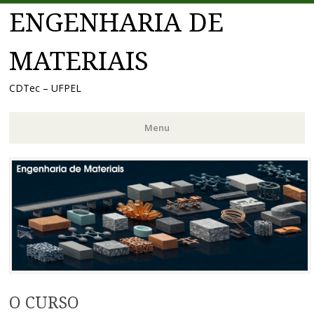
ENGENHARIA DE
MATERIAIS
CDTec – UFPEL
Menu
Pular
para
o
conteúdo
O CURSO