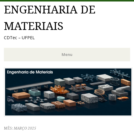
ENGENHARIA DE
MATERIAIS
CDTec – UFPEL
Menu
Pular
para
o
conteúdo
MÊS:
MARÇO 2025