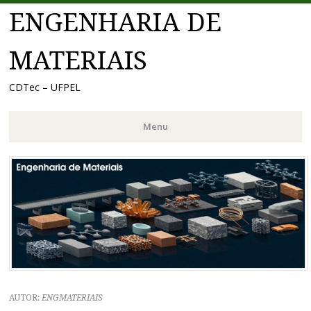
ENGENHARIA DE
MATERIAIS
CDTec – UFPEL
Menu
Pular
para
o
conteúdo
AUTOR:
ENGMATERIAIS