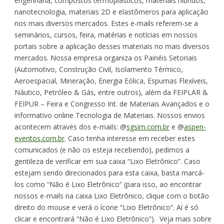
engenharia, compostos termoplásticos, materiais híbridos,
nanotecnologia, materiais 2D e elastômeros para aplicação
nos mais diversos mercados. Estes e-mails referem-se a
seminários, cursos, feira, matérias e notícias em nossos
portais sobre a aplicação desses materiais no mais diversos
mercados. Nossa empresa organiza os Painéis Setoriais
(Automotivo, Construção Civil, Isolamento Térmico,
Aeroespacial, Mineração, Energia Eólica, Espumas Flexíveis,
Náutico, Petróleo & Gás, entre outros), além da FEIPLAR &
FEIPUR – Feira e Congresso Int. de Materiais Avançados e o
informativo online Tecnologia de Materiais. Nossos envios
acontecem através dos e-mails: @
sgsim.com.br
e @
aspen-
eventos.com.br
. Caso tenha interesse em receber estes
comunicados (e não os esteja recebendo), pedimos a
gentileza de verificar em sua caixa “Lixo Eletrônico”. Caso
estejam sendo direcionados para esta caixa, basta marcá-
los como “Não é Lixo Eletrônico” (para isso, ao encontrar
nossos e-mails na caixa Lixo Eletrônico, clique com o botão
direito do mouse e verá o ícone “Lixo Eletrônico”. Aí é só
clicar e encontrará “Não é Lixo Eletrônico”). Veja mais sobre