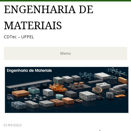
ENGENHARIA DE
MATERIAIS
CDTec – UFPEL
Menu
Pular
para
o
conteúdo
01/09/2022