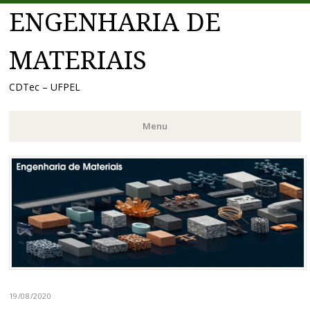
ENGENHARIA DE
MATERIAIS
CDTec – UFPEL
Menu
Pular
para
o
conteúdo
19/08/2020