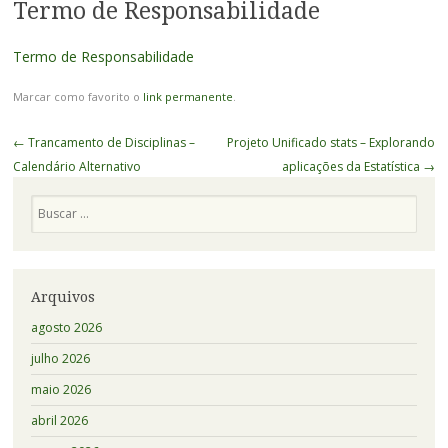
Termo de Responsabilidade
Termo de Responsabilidade
Marcar como favorito o
link permanente
.
Navegação
←
Trancamento de Disciplinas –
Projeto Unificado stats – Explorando
de
Calendário Alternativo
aplicações da Estatística
→
Posts
Pesquisa
Arquivos
agosto 2026
julho 2026
maio 2026
abril 2026