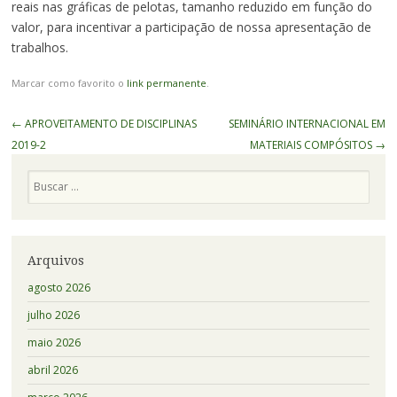
reais nas gráficas de pelotas, tamanho reduzido em função do
valor, para incentivar a participação de nossa apresentação de
trabalhos.
Marcar como favorito o
link permanente
.
Navegação
←
APROVEITAMENTO DE DISCIPLINAS
SEMINÁRIO INTERNACIONAL EM
de
2019-2
MATERIAIS COMPÓSITOS
→
Posts
Pesquisa
Arquivos
agosto 2026
julho 2026
maio 2026
abril 2026