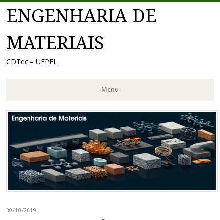
ENGENHARIA DE
MATERIAIS
CDTec – UFPEL
Menu
Pular
para
o
conteúdo
30/10/2019